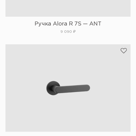
Ручка Alora R 7S — ANT
9 090
₽