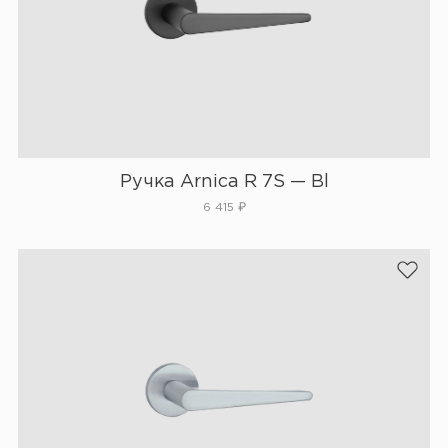
Ручка Arnica R 7S — Bl
6 415
₽