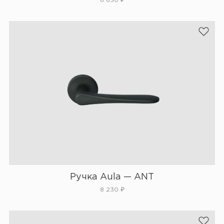
6 630
₽
Ручка Aula — ANT
8 230
₽