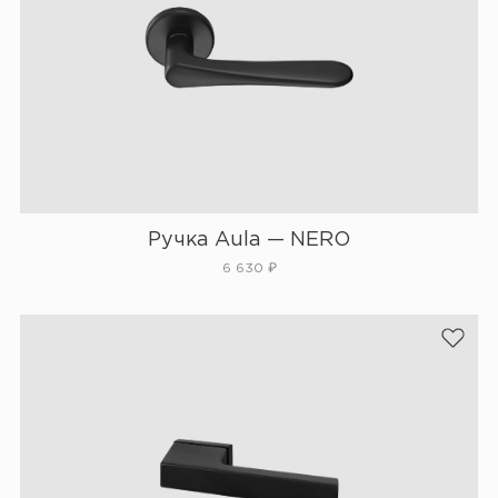
Ручка Aula — NERO
6 630
₽