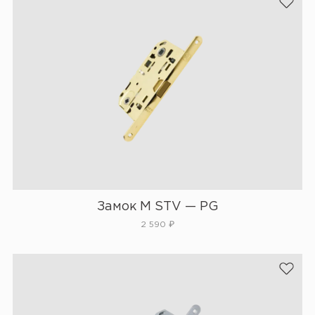
Замок М STV — PG
2 590
₽