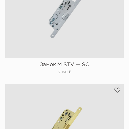
Замок М STV — SC
2 160
₽